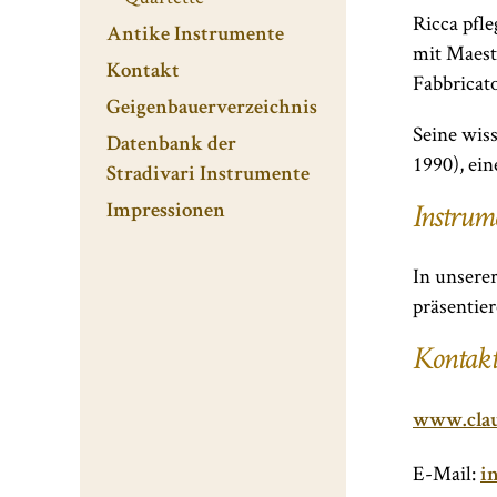
Ricca pfl
Antike Instrumente
mit Maest
Kontakt
Fabbricato
Geigenbauerverzeichnis
Seine wis
Datenbank der
1990), ein
Stradivari Instrumente
Impressionen
Instrume
In unsere
präsentier
Kontakt
www.clau
E-Mail:
i