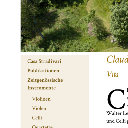
Claud
Casa Stradivari
Publikationen
Vita
Zeitgenössische
C
Instrumente
Violinen
Violen
Walter Le
Celli
und Celli
Quartette